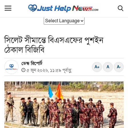
সিলেট সীমান্তে বিএসএফের পুশইন
হোম
ঠেকাল বিজিবি
বাংলাদেশ
ডেস্ক রিপোর্ট
যুক্তরাজ‍্য
৫ জুন ২০২৬, ১১:৫৯ পূর্বাহ্ণ
আন্তর্জাতিক
রাজনীতি
সিলেট বিভাগ
এক্সক্লুসিভ