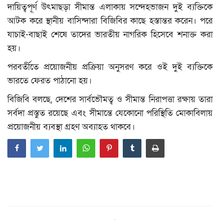
বিনোদন
দায়িত্বপূর্ণ উৎমাছড়া সীমান্ত এলাকায় সন্দেহভাজন দুই ব্যক্তিকে
আটক করে স্থানীয় বাসিন্দারা বিজিবির কাছে হস্তান্তর করেন। পরে
ক্যাম্পাস
যাচাই-বাছাই শেষে তাদের ভারতীয় নাগরিক হিসেবে শনাক্ত করা
হয়।
লাইফস্টাইল
পরবর্তীতে প্রয়োজনীয় প্রক্রিয়া অনুসরণ করে ওই দুই ব্যক্তিকে
যোগাযোগ
ভারতে ফেরত পাঠানো হয়।
বিজিবি বলছে, দেশের সার্বভৌমত্ব ও সীমান্ত নিরাপত্তা রক্ষায় তারা
ধর্ম ও জীবন
সর্বদা প্রস্তুত রয়েছে এবং সীমান্তে যেকোনো পরিস্থিতি মোকাবিলায়
প্রয়োজনীয় ব্যবস্থা গ্রহণ অব্যাহত থাকবে।
ভিডিও
রকমারি
ফটোগ্যালারী
আমাদের পরিবার