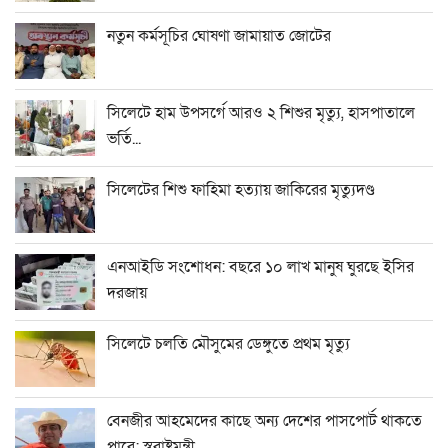
নতুন কর্মসূচির ঘোষণা জামায়াত জোটের
সিলেটে হাম উপসর্গে আরও ২ শিশুর মৃত্যু, হাসপাতালে
ভর্তি...
সিলেটের শিশু ফাহিমা হত্যায় জাকিরের মৃত্যুদণ্ড
এনআইডি সংশোধন: বছরে ১০ লাখ মানুষ ঘুরছে ইসির
দরজায়
সিলেটে চলতি মৌসুমের ডেঙ্গুতে প্রথম মৃত্যু
বেনজীর আহমেদের কাছে অন্য দেশের পাসপোর্ট থাকতে
পারে: স্বরাষ্ট্রমন্ত্রী