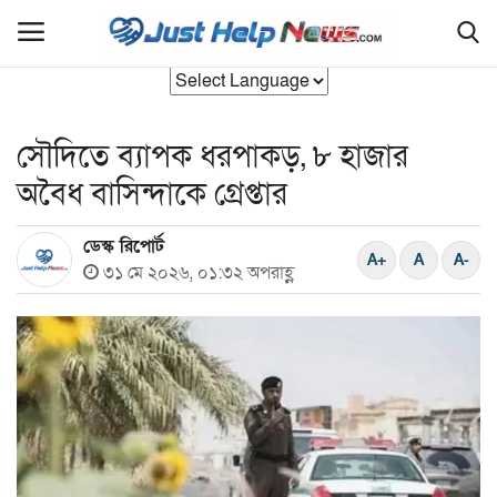
সৌদিতে ব্যাপক ধরপাকড়, ৮ হাজার
হোম
অবৈধ বাসিন্দাকে গ্রেপ্তার
বাংলাদেশ
ডেস্ক রিপোর্ট
যুক্তরাজ‍্য
৩১ মে ২০২৬, ০১:৩২ অপরাহ্ণ
আন্তর্জাতিক
রাজনীতি
সিলেট বিভাগ
এক্সক্লুসিভ