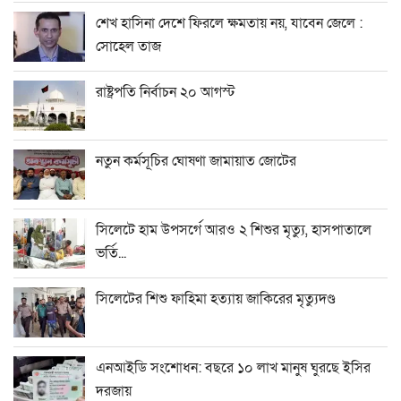
শেখ হাসিনা দেশে ফিরলে ক্ষমতায় নয়, যাবেন জেলে :
সোহেল তাজ
রাষ্ট্রপতি নির্বাচন ২০ আগস্ট
নতুন কর্মসূচির ঘোষণা জামায়াত জোটের
সিলেটে হাম উপসর্গে আরও ২ শিশুর মৃত্যু, হাসপাতালে
ভর্তি...
সিলেটের শিশু ফাহিমা হত্যায় জাকিরের মৃত্যুদণ্ড
এনআইডি সংশোধন: বছরে ১০ লাখ মানুষ ঘুরছে ইসির
দরজায়