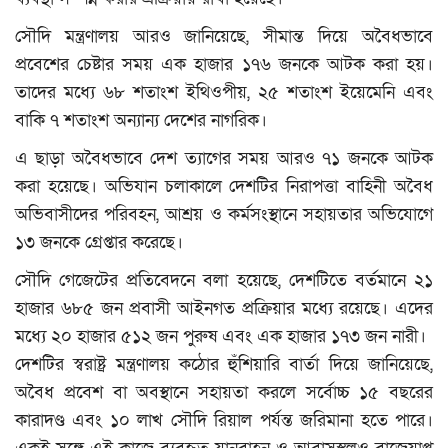
বিনোদন
সৌদি মন্ত্রণালয় আরও জানিয়েছে, সীমান্ত দিয়ে অবৈধভাবে
ক্যাম্পাস
প্রবেশের চেষ্টার সময় এক হাজার ১৭৬ জনকে আটক করা হয়।
তাদের মধ্যে ৬৮ শতাংশ ইথিওপীয়, ২৫ শতাংশ ইয়েমেনি এবং
লাইফস্টাইল
বাকি ৭ শতাংশ অন্যান্য দেশের নাগরিক।
এ ছাড়া অবৈধভাবে দেশ ত্যাগের সময় আরও ৭১ জনকে আটক
যোগাযোগ
করা হয়েছে। অভিযান চলাকালে দেশটির নিরাপত্তা বাহিনী অবৈধ
ধর্ম ও জীবন
অভিবাসীদের পরিবহন, আশ্রয় ও কর্মসংস্থানে সহায়তার অভিযোগে
১৩ জনকে গ্রেপ্তার করেছে।
ভিডিও
সৌদি গেজেটের প্রতিবেদনে বলা হয়েছে, দেশটিতে বর্তমানে ২১
হাজার ৬৮৫ জন প্রবাসী আইনগত প্রক্রিয়ার মধ্যে রয়েছে। এদের
রকমারি
মধ্যে ২০ হাজার ৫১২ জন পুরুষ এবং এক হাজার ১৭৩ জন নারী।
ফটোগ্যালারী
দেশটির স্বরাষ্ট্র মন্ত্রণালয় কঠোর হুঁশিয়ারি বার্তা দিয়ে জানিয়েছে,
অবৈধ প্রবেশ বা অবস্থানে সহায়তা করলে সর্বোচ্চ ১৫ বছরের
আমাদের পরিবার
কারাদণ্ড এবং ১০ লাখ সৌদি রিয়াল পর্যন্ত জরিমানা হতে পারে।