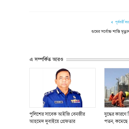
পূর্ববর্তী স
গুমের সর্বোচ্চ শাস্তি মৃত্যুদ
এ সম্পর্কিত আরও
পুলিশের সাবেক আইজি বেনজীর
যুদ্ধের কারণে
আহমেদ দুবাইয়ে গ্রেফতার
পতন, কমেছে