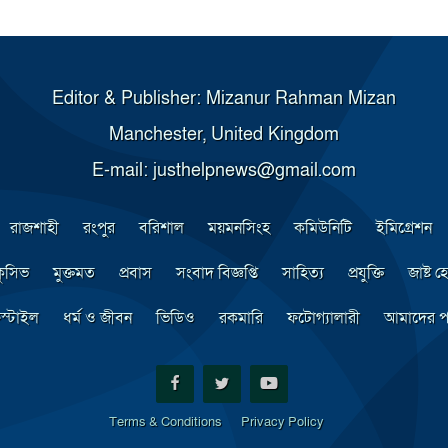
Editor & Publisher: Mizanur Rahman Mizan
Manchester, United Kingdom
E-mail: justhelpnews@gmail.com
রাজশাহী
রংপুর
বরিশাল
ময়মনসিংহ
কমিউনিটি
ইমিগ্রেশন
্লুসিভ
মুক্তমত
প্রবাস
সংবাদ বিজ্ঞপ্তি
সাহিত্য
প্রযুক্তি
জাষ্ট হে
স্টাইল
ধর্ম ও জীবন
ভিডিও
রকমারি
ফটোগ্যালারী
আমাদের প
Terms & Conditions
Privacy Policy