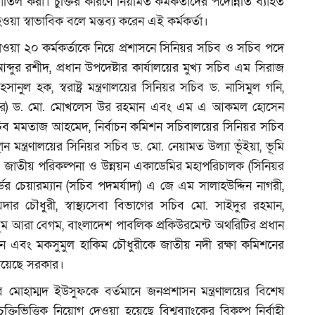
াতিল করা। চুক্তির কারণে নিয়মিত কর্মকর্তাদের পদোন্নতি ব্যাহত
হওয়া স্বাভাবিক বলে মন্তব্য করেন এই কর্মকর্তা।
োগ পাওয়া ২০ কর্মকর্তাকে নিয়ে প্রশাসনে সিনিয়র সচিব ও সচিব পদে
ব্দুর রশীদ, প্রধান উপদেষ্টার কার্যালয়ের মুখ্য সচিব এম সিরাজ
ানুল হক, স্বরাষ্ট্র মন্ত্রণালয়ের সিনিয়র সচিব ড. নাসিমুল গনি,
্যাদার) ড. মো. মোখলেস উর রহমান এবং এম এ আকমল হোসেন
সচিব মমতাজ আহমেদ, নির্বাচন কমিশন সচিবালয়ের সিনিয়র সচিব
 মন্ত্রণালয়ের সিনিয়র সচিব ড. মো. নেয়ামত উল্যা ভূঁইয়া, ভূমি
 জাতীয় পরিকল্পনা ও উন্নয়ন একাডেমির মহাপরিচালক (সিনিয়র
্ডের চেয়ারম্যান (সচিব পদমর্যাদা) এ জে এম সালাহউদ্দিন নাগরী,
ার চৌধুরী, স্বাস্থ্যসেবা বিভাগের সচিব মো. সাইদুর রহমান,
য়ুম আরা বেগম, বাংলাদেশ পাবলিক প্রকিউরমেন্ট অথরিটির প্রধান
দ্দিন এবং মকসুমুল হাকিম চৌধুরীকে জাতীয় নদী রক্ষা কমিশনের
 দিয়েছে সরকার।
মোহাম্মদ ইউসুফকে বর্তমানে জনপ্রশাসন মন্ত্রণালয়ের বিশেষ
ুক্তিভিত্তিক নিয়োগ দেওয়া হয়েছে বিশ্বব্যাংকের বিকল্প নির্বাহী