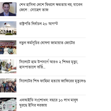
শেখ হাসিনা দেশে ফিরলে ক্ষমতায় নয়, যাবেন
জেলে : সোহেল তাজ
রাষ্ট্রপতি নির্বাচন ২০ আগস্ট
নতুন কর্মসূচির ঘোষণা জামায়াত জোটের
সিলেটে হাম উপসর্গে আরও ২ শিশুর মৃত্যু,
হাসপাতালে ভর্তি...
সিলেটের শিশু ফাহিমা হত্যায় জাকিরের মৃত্যুদণ্ড
এনআইডি সংশোধন: বছরে ১০ লাখ মানুষ
ঘুরছে ইসির দরজায়