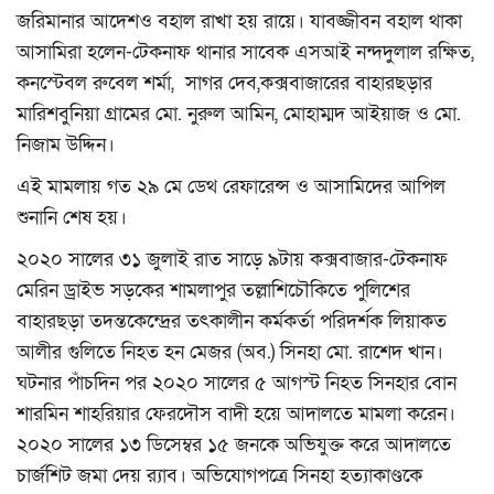
বিনোদন
জরিমানার আদেশও বহাল রাখা হয় রায়ে। যাবজ্জীবন বহাল থাকা
আসামিরা হলেন-টেকনাফ থানার সাবেক এসআই নন্দদুলাল রক্ষিত,
ক্যাম্পাস
কনস্টেবল রুবেল শর্মা, সাগর দেব,কক্সবাজারের বাহারছড়ার
মারিশবুনিয়া গ্রামের মো. নুরুল আমিন, মোহাম্মদ আইয়াজ ও মো.
লাইফস্টাইল
নিজাম উদ্দিন।
যোগাযোগ
এই মামলায় গত ২৯ মে ডেথ রেফারেন্স ও আসামিদের আপিল
শুনানি শেষ হয়।
ধর্ম ও জীবন
২০২০ সালের ৩১ জুলাই রাত সাড়ে ৯টায় কক্সবাজার-টেকনাফ
ভিডিও
মেরিন ড্রাইভ সড়কের শামলাপুর তল্লাশিচৌকিতে পুলিশের
বাহারছড়া তদন্তকেন্দ্রের তৎকালীন কর্মকর্তা পরিদর্শক লিয়াকত
রকমারি
আলীর গুলিতে নিহত হন মেজর (অব.) সিনহা মো. রাশেদ খান।
ঘটনার পাঁচদিন পর ২০২০ সালের ৫ আগস্ট নিহত সিনহার বোন
ফটোগ্যালারী
শারমিন শাহরিয়ার ফেরদৌস বাদী হয়ে আদালতে মামলা করেন।
২০২০ সালের ১৩ ডিসেম্বর ১৫ জনকে অভিযুক্ত করে আদালতে
আমাদের পরিবার
চার্জশিট জমা দেয় র‌্যাব। অভিযোগপত্রে সিনহা হত্যাকাণ্ডকে