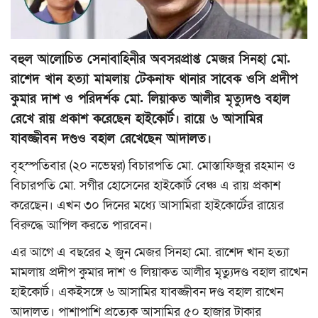
মুক্তমত
বহুল আলোচিত সেনাবাহিনীর অবসরপ্রাপ্ত মেজর সিনহা মো.
প্রবাস
রাশেদ খান হত্যা মামলায় টেকনাফ থানার সাবেক ওসি প্রদীপ
কুমার দাশ ও পরিদর্শক মো. লিয়াকত আলীর মৃত্যুদণ্ড বহাল
সংবাদ বিজ্ঞপ্তি
রেখে রায় প্রকাশ করেছেন হাইকোর্ট। রায়ে ৬ আসামির
যাবজ্জীবন দণ্ডও বহাল রেখেছেন আদালত।
সাহিত্য
বৃহস্পতিবার (২০ নভেম্বর) বিচারপতি মো. মোস্তাফিজুর রহমান ও
প্রযুক্তি
বিচারপতি মো. সগীর হোসেনের হাইকোর্ট বেঞ্চ এ রায় প্রকাশ
করেছেন। এখন ৩০ দিনের মধ্যে আসামিরা হাইকোর্টের রায়ের
জাষ্ট হেল্প চ্যারিটি
বিরুদ্ধে আপিল করতে পারবেন।
স্বাস্থ্য
এর আগে এ বছরের ২ জুন মেজর সিনহা মো. রাশেদ খান হত্যা
মামলায় প্রদীপ কুমার দাশ ও লিয়াকত আলীর মৃত্যুদণ্ড বহাল রাখেন
খেলাধুলা
হাইকোর্ট। একইসঙ্গে ৬ আসামির যাবজ্জীবন দণ্ড বহাল রাখেন
আদালত। পাশাপাশি প্রত্যেক আসামির ৫০ হাজার টাকার