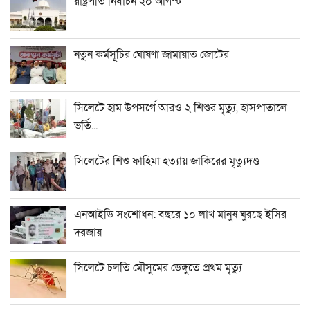
রাষ্ট্রপতি নির্বাচন ২০ আগস্ট
নতুন কর্মসূচির ঘোষণা জামায়াত জোটের
সিলেটে হাম উপসর্গে আরও ২ শিশুর মৃত্যু, হাসপাতালে
ভর্তি...
সিলেটের শিশু ফাহিমা হত্যায় জাকিরের মৃত্যুদণ্ড
এনআইডি সংশোধন: বছরে ১০ লাখ মানুষ ঘুরছে ইসির
দরজায়
সিলেটে চলতি মৌসুমের ডেঙ্গুতে প্রথম মৃত্যু