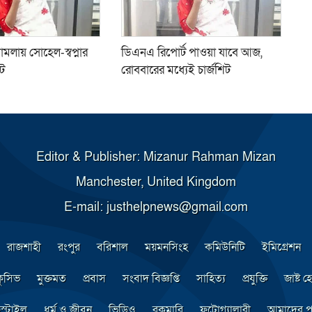
মামলায় সোহেল-স্বপ্নার
ডিএনএ রিপোর্ট পাওয়া যাবে আজ,
িট
রোববারের মধ্যেই চার্জশিট
Editor & Publisher: Mizanur Rahman Mizan
Manchester, United Kingdom
E-mail: justhelpnews@gmail.com
রাজশাহী
রংপুর
বরিশাল
ময়মনসিংহ
কমিউনিটি
ইমিগ্রেশন
্লুসিভ
মুক্তমত
প্রবাস
সংবাদ বিজ্ঞপ্তি
সাহিত্য
প্রযুক্তি
জাষ্ট হে
স্টাইল
ধর্ম ও জীবন
ভিডিও
রকমারি
ফটোগ্যালারী
আমাদের প