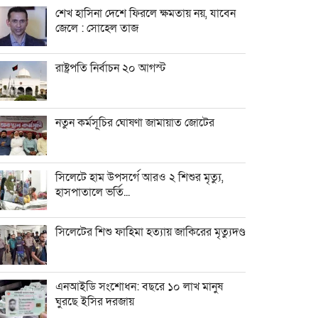
শেখ হাসিনা দেশে ফিরলে ক্ষমতায় নয়, যাবেন
জেলে : সোহেল তাজ
রাষ্ট্রপতি নির্বাচন ২০ আগস্ট
নতুন কর্মসূচির ঘোষণা জামায়াত জোটের
সিলেটে হাম উপসর্গে আরও ২ শিশুর মৃত্যু,
হাসপাতালে ভর্তি...
সিলেটের শিশু ফাহিমা হত্যায় জাকিরের মৃত্যুদণ্ড
এনআইডি সংশোধন: বছরে ১০ লাখ মানুষ
ঘুরছে ইসির দরজায়