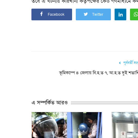
তবে এ ঘটনায় কারখানা কর্তৃপক্ষের কেউ গণমাধ্যমে 
Facebook
Twitter
পূর্ববর্তী স
ভূমিকম্পে ৪ জেলায় নি.হ.ত ৭, আ.হ.ত দুই শতা
এ সম্পর্কিত আরও