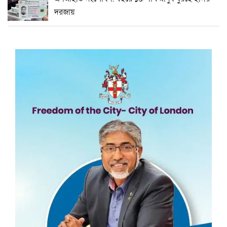
দরজায়