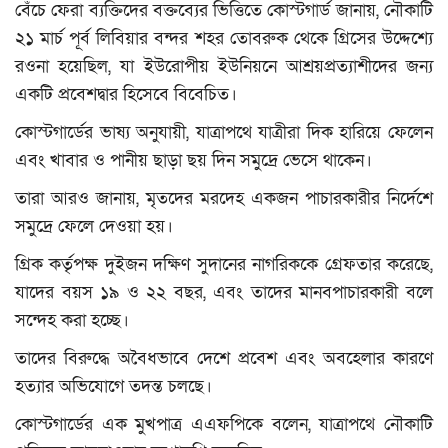
বিনোদন
বেঁচে ফেরা ব্যক্তিদের বক্তব্যের ভিত্তিতে কোস্টগার্ড জানায়, নৌকাটি
২১ মার্চ পূর্ব লিবিয়ার বন্দর শহর তোবরুক থেকে গ্রিসের উদ্দেশ্যে
ক্যাম্পাস
রওনা হয়েছিল, যা ইউরোপীয় ইউনিয়নে আশ্রয়প্রত্যাশীদের জন্য
একটি প্রবেশদ্বার হিসেবে বিবেচিত।
লাইফস্টাইল
কোস্টগার্ডের ভাষ্য অনুযায়ী, যাত্রাপথে যাত্রীরা দিক হারিয়ে ফেলেন
যোগাযোগ
এবং খাবার ও পানীয় ছাড়া ছয় দিন সমুদ্রে ভেসে থাকেন।
তারা আরও জানায়, মৃতদের মরদেহ একজন পাচারকারীর নির্দেশে
ধর্ম ও জীবন
সমুদ্রে ফেলে দেওয়া হয়।
ভিডিও
গ্রিক কর্তৃপক্ষ দুইজন দক্ষিণ সুদানের নাগরিককে গ্রেফতার করেছে,
যাদের বয়স ১৯ ও ২২ বছর, এবং তাদের মানবপাচারকারী বলে
রকমারি
সন্দেহ করা হচ্ছে।
তাদের বিরুদ্ধে অবৈধভাবে দেশে প্রবেশ এবং অবহেলার কারণে
ফটোগ্যালারী
হত্যার অভিযোগে তদন্ত চলছে।
আমাদের পরিবার
কোস্টগার্ডের এক মুখপাত্র এএফপিকে বলেন, যাত্রাপথে নৌকাটি