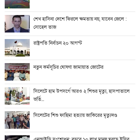
শেখ হাসিনা দেশে ফিরলে ক্ষমতায় নয়, যাবেন জেলে :
সোহেল তাজ
রাষ্ট্রপতি নির্বাচন ২০ আগস্ট
নতুন কর্মসূচির ঘোষণা জামায়াত জোটের
সিলেটে হাম উপসর্গে আরও ২ শিশুর মৃত্যু, হাসপাতালে
ভর্তি...
সিলেটের শিশু ফাহিমা হত্যায় জাকিরের মৃত্যুদণ্ড
এনআইডি সংশোধন: বছরে ১০ লাখ মানুষ ঘুরছে ইসির