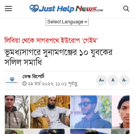
লিবিয়া থেকে সাগরপথে ইউরোপ ‌‌‌‘গেইম’
হোম
ভূমধ্যসাগরে সুনামগঞ্জের ১০ যুবকের
বাংলাদেশ
সলিল সমাধি
যুক্তরাজ‍্য
ডেস্ক রিপোর্ট
২৯ মার্চ ২০২৬, ১১:০১ পূর্বাহ্ণ
আন্তর্জাতিক
রাজনীতি
সিলেট বিভাগ
এক্সক্লুসিভ