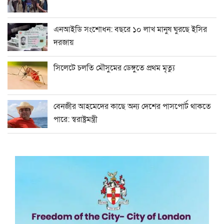
এনআইডি সংশোধন: বছরে ১০ লাখ মানুষ ঘুরছে ইসির
দরজায়
সিলেটে চলতি মৌসুমের ডেঙ্গুতে প্রথম মৃত্যু
বেনজীর আহমেদের কাছে অন্য দেশের পাসপোর্ট থাকতে
পারে: স্বরাষ্ট্রমন্ত্রী