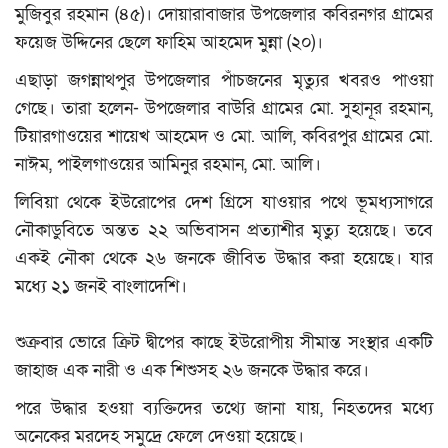
বিনোদন
মুজিবুর রহমান (৪৫)। দোয়ারাবাজার উপজেলার কবিরনগর গ্রামের
ফয়েজ উদ্দিনের ছেলে ফাহিম আহমেদ মুন্না (২০)।
ক্যাম্পাস
এছাড়া জগন্নাথপুর উপজেলার পাঁচজনের মৃত্যুর খবরও পাওয়া
লাইফস্টাইল
গেছে। তারা হলেন- উপজেলার বাউরি গ্রামের মো. সুহানূর রহমান,
টিয়ারগাওয়ের শায়েখ আহমেদ ও মো. আলি, কবিরপুর গ্রামের মো.
যোগাযোগ
নাঈম, পাইলগাওয়ের আমিনুর রহমান, মো. আলি।
লিবিয়া থেকে ইউরোপের দেশ গ্রিসে যাওয়ার পথে ভূমধ্যসাগরে
ধর্ম ও জীবন
নৌকাডুবিতে অন্তত ২২ অভিবাসন প্রত্যাশীর মৃত্যু হয়েছে। তবে
একই নৌকা থেকে ২৬ জনকে জীবিত উদ্ধার করা হয়েছে। যার
ভিডিও
মধ্যে ২১ জনই বাংলাদেশি।
রকমারি
শুক্রবার ভোরে ক্রিট দ্বীপের কাছে ইউরোপীয় সীমান্ত সংস্থার একটি
ফটোগ্যালারী
জাহাজ এক নারী ও এক শিশুসহ ২৬ জনকে উদ্ধার করে।
পরে উদ্ধার হওয়া ব্যক্তিদের তথ্যে জানা যায়, নিহতদের মধ্যে
আমাদের পরিবার
অনেকের মরদেহ সমুদ্রে ফেলে দেওয়া হয়েছে।