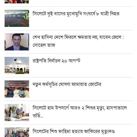
সিলেটে দুই বাসের মুখোমুখি সংঘর্ষে ৮ যাত্রী নিহত
শেখ হাসিনা দেশে ফিরলে ক্ষমতায় নয়, যাবেন জেলে :
সোহেল তাজ
রাষ্ট্রপতি নির্বাচন ২০ আগস্ট
নতুন কর্মসূচির ঘোষণা জামায়াত জোটের
সিলেটে হাম উপসর্গে আরও ২ শিশুর মৃত্যু, হাসপাতালে
ভর্তি...
সিলেটের শিশু ফাহিমা হত্যায় জাকিরের মৃত্যুদণ্ড