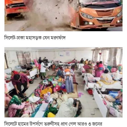
সিলেট-ঢাকা মহাসড়ক যেন মরণফাঁদ
সিলেটে হামের উপর্সগে তরুণীসহ প্রাণ গেল আরও ৩ জনের