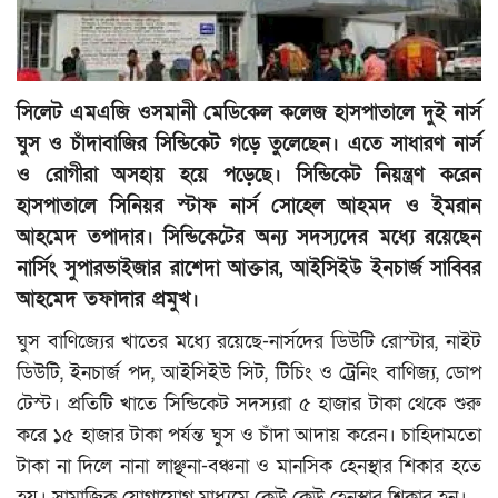
মুক্তমত
প্রবাস
সিলেট এমএজি ওসমানী মেডিকেল কলেজ হাসপাতালে দুই নার্স
ঘুস ও চাঁদাবাজির সিন্ডিকেট গড়ে তুলেছেন। এতে সাধারণ নার্স
সংবাদ বিজ্ঞপ্তি
ও রোগীরা অসহায় হয়ে পড়েছে। সিন্ডিকেট নিয়ন্ত্রণ করেন
হাসপাতালে সিনিয়র স্টাফ নার্স সোহেল আহমদ ও ইমরান
সাহিত্য
আহমেদ তপাদার। সিন্ডিকেটের অন্য সদস্যদের মধ্যে রয়েছেন
নার্সিং সুপারভাইজার রাশেদা আক্তার, আইসিইউ ইনচার্জ সাব্বির
প্রযুক্তি
আহমেদ তফাদার প্রমুখ।
জাষ্ট হেল্প চ্যারিটি
ঘুস বাণিজ্যের খাতের মধ্যে রয়েছে-নার্সদের ডিউটি রোস্টার, নাইট
ডিউটি, ইনচার্জ পদ, আইসিইউ সিট, টিচিং ও ট্রেনিং বাণিজ্য, ডোপ
স্বাস্থ্য
টেস্ট। প্রতিটি খাতে সিন্ডিকেট সদস্যরা ৫ হাজার টাকা থেকে শুরু
করে ১৫ হাজার টাকা পর্যন্ত ঘুস ও চাঁদা আদায় করেন। চাহিদামতো
খেলাধুলা
টাকা না দিলে নানা লাঞ্ছনা-বঞ্চনা ও মানসিক হেনস্থার শিকার হতে
হয়। সামাজিক যোগাযোগ মাধ্যমে কেউ কেউ হেনস্থার শিকার হন।