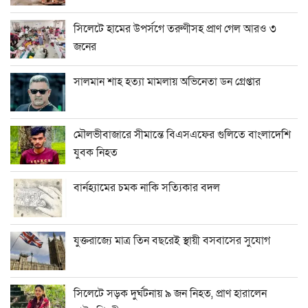
সিলেটে হামের উপর্সগে তরুণীসহ প্রাণ গেল আরও ৩
জনের
সালমান শাহ হত্যা মামলায় অভিনেতা ডন গ্রেপ্তার
মৌলভীবাজারে সীমান্তে বিএসএফের গুলিতে বাংলাদেশি
যুবক নিহত
বার্নহ্যামের চমক নাকি সত্যিকার বদল
যুক্তরাজ্যে মাত্র তিন বছরেই স্থায়ী বসবাসের সুযোগ
সিলেটে সড়ক দুর্ঘটনায় ৯ জন নিহত, প্রাণ হারালেন