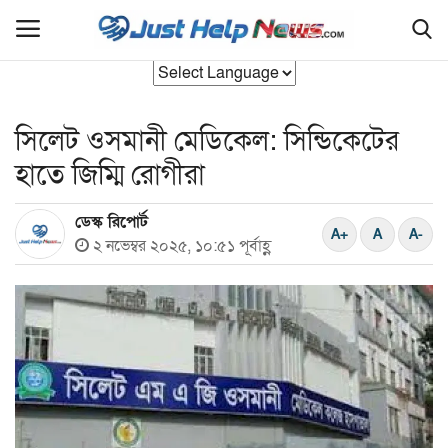
সিলেট ওসমানী মেডিকেল: সিন্ডিকেটের
হোম
হাতে জিম্মি রোগীরা
বাংলাদেশ
ডেস্ক রিপোর্ট
যুক্তরাজ‍্য
২ নভেম্বর ২০২৫, ১০:৫১ পূর্বাহ্ণ
আন্তর্জাতিক
রাজনীতি
সিলেট বিভাগ
এক্সক্লুসিভ