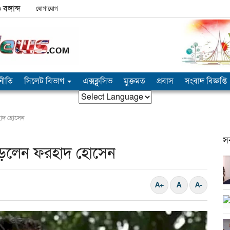
ঙ্গাব্দ
যোগাযোগ
নীতি
সিলেট বিভাগ
এক্সক্লুসিভ
মুক্তমত
প্রবাস
সংবাদ বিজ্ঞপ্তি
হাদ হোসেন
স
গড়লেন ফরহাদ হোসেন