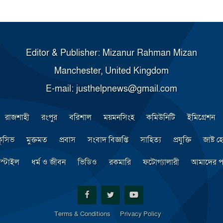
Editor & Publisher: Mizanur Rahman Mizan
Manchester, United Kingdom
E-mail: justhelpnews@gmail.com
রাজশাহী
রংপুর
বরিশাল
ময়মনসিংহ
কমিউনিটি
ইমিগ্রেশন
্লুসিভ
মুক্তমত
প্রবাস
সংবাদ বিজ্ঞপ্তি
সাহিত্য
প্রযুক্তি
জাষ্ট হে
স্টাইল
ধর্ম ও জীবন
ভিডিও
রকমারি
ফটোগ্যালারী
আমাদের প
Terms & Conditions
Privacy Policy