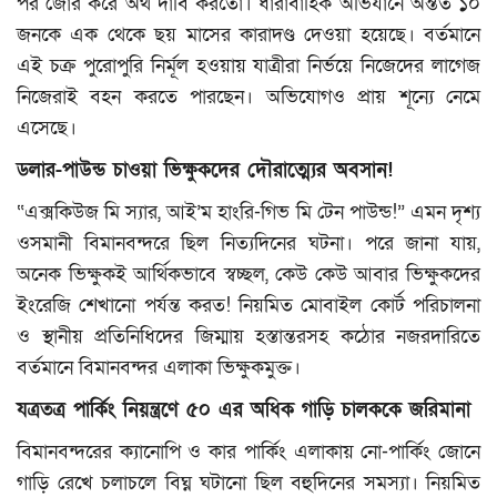
পর জোর করে অর্থ দাবি করতো। ধারাবাহিক অভিযানে অন্তত ১০
জনকে এক থেকে ছয় মাসের কারাদণ্ড দেওয়া হয়েছে। বর্তমানে
এই চক্র পুরোপুরি নির্মূল হওয়ায় যাত্রীরা নির্ভয়ে নিজেদের লাগেজ
নিজেরাই বহন করতে পারছেন। অভিযোগও প্রায় শূন্যে নেমে
এসেছে।
ডলার-পাউন্ড চাওয়া ভিক্ষুকদের দৌরাত্ম্যের অবসান!
“এক্সকিউজ মি স্যার, আই’ম হাংরি-গিভ মি টেন পাউন্ড!” এমন দৃশ্য
ওসমানী বিমানবন্দরে ছিল নিত্যদিনের ঘটনা। পরে জানা যায়,
অনেক ভিক্ষুকই আর্থিকভাবে স্বচ্ছল, কেউ কেউ আবার ভিক্ষুকদের
ইংরেজি শেখানো পর্যন্ত করত! নিয়মিত মোবাইল কোর্ট পরিচালনা
ও স্থানীয় প্রতিনিধিদের জিম্মায় হস্তান্তরসহ কঠোর নজরদারিতে
বর্তমানে বিমানবন্দর এলাকা ভিক্ষুকমুক্ত।
যত্রতত্র পার্কিং নিয়ন্ত্রণে ৫০ এর অধিক গাড়ি চালককে জরিমানা
বিমানবন্দরের ক্যানোপি ও কার পার্কিং এলাকায় নো-পার্কিং জোনে
গাড়ি রেখে চলাচলে বিঘ্ন ঘটানো ছিল বহুদিনের সমস্যা। নিয়মিত