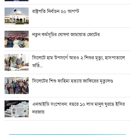
রাষ্ট্রপতি নির্বাচন ২০ আগস্ট
নতুন কর্মসূচির ঘোষণা জামায়াত জোটের
সিলেটে হাম উপসর্গে আরও ২ শিশুর মৃত্যু, হাসপাতালে
ভর্তি...
সিলেটের শিশু ফাহিমা হত্যায় জাকিরের মৃত্যুদণ্ড
এনআইডি সংশোধন: বছরে ১০ লাখ মানুষ ঘুরছে ইসির
দরজায়