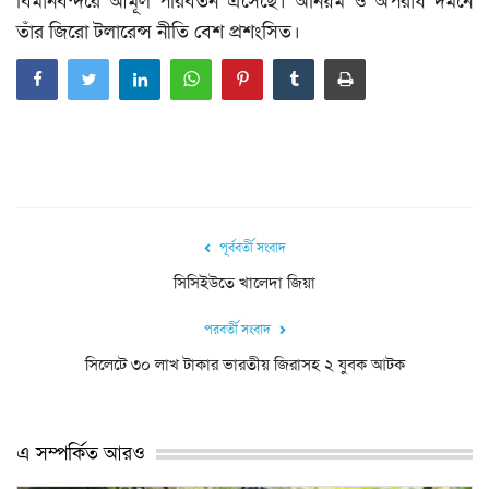
বিমানবন্দরে আমূল পরিবর্তন এসেছে। অনিয়ম ও অপরাধ দমনে
তাঁর জিরো টলারেন্স নীতি বেশ প্রশংসিত।
পূর্ববর্তী সংবাদ
সিসিইউতে খালেদা জিয়া
পরবর্তী সংবাদ
সিলেটে ৩০ লাখ টাকার ভারতীয় জিরাসহ ২ যুবক আটক
এ সম্পর্কিত আরও