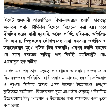
মুক্তমত
সিলেট ওসমানী আন্তর্জাতিক বিমানবন্দরকে প্রবাসী প্রবাহের
প্রবাস
অন্যতম প্রধান টার্মিনাল হিসেবে বিবেচনা করা হয়। তবে
দীর্ঘদিন ধরেই যাত্রী হয়রানি, অবৈধ পার্কিং, চুরি-চক্র, অতিরিক্ত
সংবাদ বিজ্ঞপ্তি
ফি আদায়, ভিক্ষুকদের দৌরাত্ম্যসহ নানা সমস্যায় জর্জরিত ও
সমালোচনার মুখে পতিত ছিল বন্দরটি। এরপর চলতি বছরের
সাহিত্য
মে মাসে বন্দরের দায়িত্ব পান নির্বাহী ম্যাজিস্ট্রেট মো.
প্রযুক্তি
এমদাদুল হক শরীফ।
যোগদানের পর তাঁর নেতৃত্বে ধারাবাহিক অভিযানে বদলে গেছে
জাষ্ট হেল্প চ্যারিটি
বিমানবন্দরের পরিস্থিতি। যাত্রীসেবার মানোন্নয়ন, হয়রানি প্রতিরোধ
ও শৃঙ্খলা ফিরিয়ে আনার এসব উদ্যোগ ইতোমধ্যে প্রশংসা
স্বাস্থ্য
কুড়িয়েছে যাত্রীদের। বিমানবন্দর সূত্রে প্রাপ্ত তাঁর নেতৃত্বে পরিচালিত
উল্লেখযোগ্য কিছু অভিযান ও উদ্যোগের কথা পাঠকদের জন্য তুলে
খেলাধুলা
ধরা হলো: