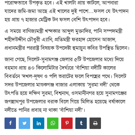
বিনোদন
পরোক্ষভাবে উপকৃত হবে। এই খালটা প্রায় কাটলে, আপনারা
যাদের জমি-জমা আছে এই খালের দুই পাশে…ফসল যে উৎপাদন
ক্যাম্পাস
হয় প্রায় ৭ হাজার মেট্রিক টন ফসল বেশি উৎপাদন হবে।
এ সময়ে বাণিজ্যমন্ত্রী খন্দকার আব্দুল মুক্তাদির, পানি সম্পদমন্ত্রী
লাইফস্টাইল
শহীদউদ্দীন চৌধুরী এ্যানি, প্রতিমন্ত্রী ফরহাদ হোসেন আজাদ,
যোগাযোগ
প্রধানমন্ত্রীর পররাষ্ট্র বিষয়ক উপদেষ্টা হুমায়ুন কবির উপস্থিত ছিলেন।
জানা গেছে, সিলেট-সুনামগঞ্জ জেলার ৫টি উপজেলার মধ্যে দিয়ে
ধর্ম ও জীবন
বহমান প্রায় ৪০ কিলোমিটার দৈর্ঘ্যরে ‘বাঁশিয়া নদীটি কালের
বিবর্তনে ‘দখল-দূষণ ও পলি ভরাটের ফলে বিপন্নের পথে। সিলেট
ভিডিও
সদর উপজেলার মাশুকগঞ্জ বাজার এলাকায় ‘সুরমা নদী’ থেকে
উৎপত্তি হয়ে দক্ষিণ সুরমা, বিশ্বনাথ, ওসমানীনগর হয়ে সুনামগঞ্জের
রকমারি
জগন্নাথপুর উপজেলার বরাক বিলে গিয়ে মিলিত হয়েছে বর্ষাকালে
ফটোগ্যালারী
নদীতে পানির প্রবাহ না থাকা ‘বাঁশিয়া নদী’।
আমাদের পরিবার