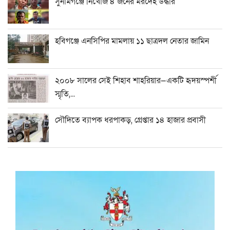
সুনামগঞ্জে নিখোঁজ ৪ জনের মরদেহ উদ্ধার
হবিগঞ্জে এনসিপির মামলায় ১১ ছাত্রদল নেতার জামিন
২০০৮ সালের সেই শিহাব শাহরিয়ার—একটি হৃদয়স্পর্শী
স্মৃতি,...
সৌদিতে ব্যাপক ধরপাকড়, গ্রেপ্তার ১৪ হাজার প্রবাসী