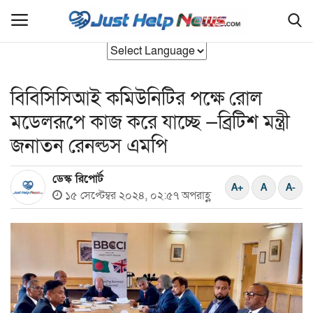
বিবিসিসিআই কমিউনিটির পক্ষে রোল
হোম
মডেলরূপে কাজ করে যাচ্ছে —ব্রিটিশ মন্ত্রী
বাংলাদেশ
জনাতন রেনল্ডস এমপি
যুক্তরাজ‍্য
ডেস্ক রিপোর্ট
১৫ সেপ্টেম্বর ২০২৪, ০২:৫৭ অপরাহ্ণ
আন্তর্জাতিক
রাজনীতি
সিলেট বিভাগ
এক্সক্লুসিভ