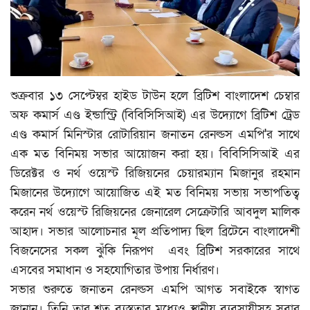
মুক্তমত
প্রবাস
শুক্রবার ১৩ সেপ্টেম্বর হাইড টাউন হলে ব্রিটিশ বাংলাদেশ চেম্বার
সংবাদ বিজ্ঞপ্তি
অফ কমার্স এণ্ড ইন্ডাস্ট্রি (বিবিসিসিআই) এর উদ্যোগে ব্রিটিশ ট্রেড
এণ্ড কমার্স মিনিস্টার রোটারিয়ান জনাতন রেনল্ডস এমপি'র সাথে
সাহিত্য
এক মত বিনিময় সভার আয়োজন করা হয়। বিবিসিসিআই এর
প্রযুক্তি
ডিরেক্টর ও নর্থ ওয়েস্ট রিজিয়নের চেয়ারম্যান মিজানুর রহমান
মিজানের উদ্যোগে আয়োজিত এই মত বিনিময় সভায় সভাপতিত্ব
জাষ্ট হেল্প চ্যারিটি
করেন নর্থ ওয়েস্ট রিজিয়নের জেনারেল সেক্রেটারি আবদুল মালিক
আহাদ। সভার আলোচনার মূল প্রতিপাদ্য ছিল ব্রিটেনে বাংলাদেশী
স্বাস্থ্য
বিজনেসের সকল ঝুঁকি নিরূপণ এবং ব্রিটিশ সরকারের সাথে
এসবের সমাধান ও সহযোগিতার উপায় নির্ধারণ।
খেলাধুলা
সভার শুরুতে জনাতন রেনল্ডস এমপি আগত সবাইকে স্বাগত
জানান। তিনি তার শত ব্যস্ততার মধ্যেও স্থানীয় ব্যবসায়ীসহ সবার