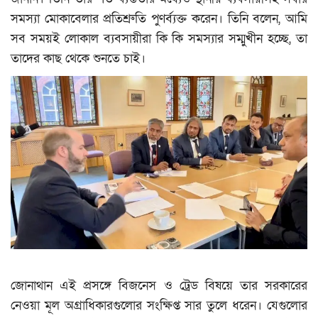
বিনোদন
সমস্যা মোকাবেলার প্রতিশ্রুতি পুণর্ব্যক্ত করেন। তিনি বলেন, আমি
সব সময়ই লোকাল ব্যবসায়ীরা কি কি সমস্যার সম্মুখীন হচ্ছে, তা
ক্যাম্পাস
তাদের কাছ থেকে শুনতে চাই।
লাইফস্টাইল
যোগাযোগ
ধর্ম ও জীবন
ভিডিও
রকমারি
ফটোগ্যালারী
জোনাথান এই প্রসঙ্গে বিজনেস ও ট্রেড বিষয়ে তার সরকারের
আমাদের পরিবার
নেওয়া মূল অগ্রাধিকারগুলোর সংক্ষিপ্ত সার তুলে ধরেন। যেগুলোর