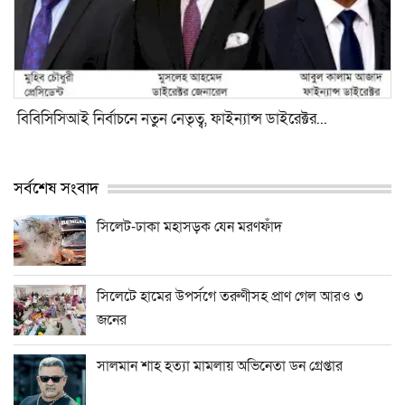
⁠বিবিসিসিআই নির্বাচনে নতুন নেতৃত্ব, ফাইন্যান্স ডাইরেক্টর...
সর্বশেষ সংবাদ
সিলেট-ঢাকা মহাসড়ক যেন মরণফাঁদ
সিলেটে হামের উপর্সগে তরুণীসহ প্রাণ গেল আরও ৩
জনের
সালমান শাহ হত্যা মামলায় অভিনেতা ডন গ্রেপ্তার