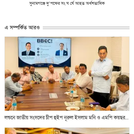
সুনামগঞ্জে দু’পক্ষের সং ঘ র্ষে আহত অর্ধশতাধিক
এ সম্পর্কিত আরও
লন্ডনে জাতীয় সংসদের চীপ হুইপ নূরুল ইসলাম মনি ও এমপি কয়ছর...