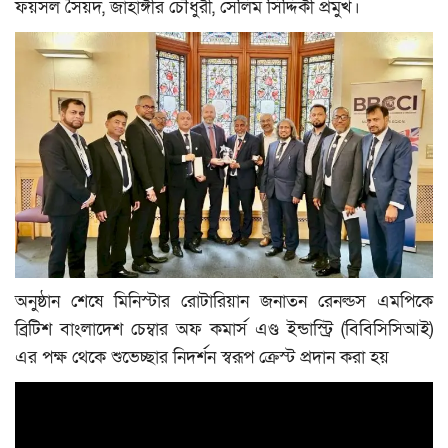
ফয়সল সৈয়দ, জাহাঙ্গীর চৌধুরী, সেলিম সিদ্দিকী প্রমুখ।
অনুষ্ঠান শেষে মিনিস্টার রোটারিয়ান জনাতন রেনল্ডস এমপিকে
ব্রিটিশ বাংলাদেশ চেম্বার অফ কমার্স এণ্ড ইন্ডাস্ট্রি (বিবিসিসিআই)
এর পক্ষ থেকে শুভেচ্ছার নিদর্শন স্বরূপ ক্রেস্ট প্রদান করা হয়